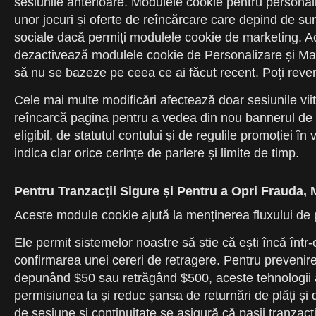
sesiunile anterioare. Modulele cookie pentru personaliz
unor jocuri și oferte de reîncărcare care depind de su
sociale dacă permiți modulele cookie de marketing. Ac
dezactivează modulele cookie de Personalizare și Mark
să nu se bazeze pe ceea ce ai făcut recent. Poți reven
Cele mai multe modificări afectează doar sesiunile vii
reîncarcă pagina pentru a vedea din nou bannerul de 
eligibil, de statutul contului și de regulile promoției 
indica clar orice cerințe de pariere și limite de timp.
Pentru Tranzacții Sigure și Pentru a Opri Frauda, 
Aceste module cookie ajută la menținerea fluxului de plă
Ele permit sistemelor noastre să știe că ești încă într-
confirmarea unei cereri de retragere. Pentru prevenir
depunând $50 sau retrăgând $500, aceste tehnologii aju
permisiunea ta și reduc șansa de returnări de plăți și d
de sesiune și continuitate se asigură că pașii tranzacț