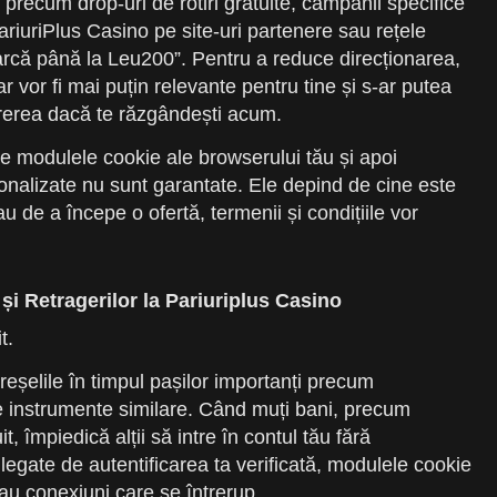
 precum drop-uri de rotiri gratuite, campanii specifice
riuriPlus Casino pe site-uri partenere sau rețele
arcă până la Leu200”. Pentru a reduce direcționarea,
vor fi mai puțin relevante pentru tine și s-ar putea
părerea dacă te răzgândești acum.
ge modulele cookie ale browserului tău și apoi
nalizate nu sunt garantate. Ele depind de cine este
u de a începe o ofertă, termenii și condițiile vor
și Retragerilor la Pariuriplus Casino
t.
greșelile în timpul pașilor importanți precum
te instrumente similare. Când muți bani, precum
împiedică alții să intre în contul tău fără
e legate de autentificarea ta verificată, modulele cookie
sau conexiuni care se întrerup.