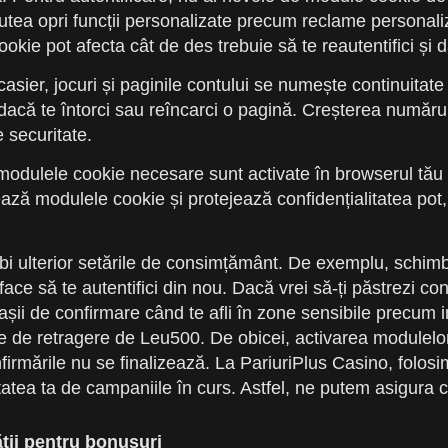
 putea opri funcții personalizate precum reclame personal
ookie pot afecta cât de des trebuie să te reautentifici și d
sier, jocuri și paginile contului se numește continuitate a
 dacă te întorci sau reîncarci o pagină. Creșterea număru
 securitate.
odulele cookie necesare sunt activate în browserul tău ș
hează modulele cookie și protejează confidențialitatea p
i ulterior setările de consimțământ. De exemplu, schimb
ce să te autentifici din nou. Dacă vrei să-ți păstrezi co
așii de confirmare când te afli în zone sensibile precum 
de retragere de Leu500. De obicei, activarea modulelor 
nfirmările nu se finalizează. La PariuriPlus Casino, folos
vitatea ta de campaniile în curs. Astfel, ne putem asigura c
ății pentru bonusuri