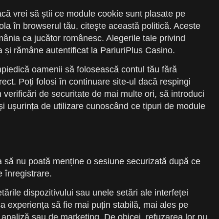
acă vrei să știi ce module cookie sunt plasate pe
trola în browserul tău, citește această politică. Aceste
omânia ca jucător românesc. Alegerile tale privind
a și rămâne autentificat la PariuriPlus Casino.
piedică oamenii să folosească contul tău fără
ct. Poți folosi în continuare site-ul dacă respingi
erificări de securitate de mai multe ori, să introduci
e și ușurința de utilizare cunoscând ce tipuri de module
ea să nu poată menține o sesiune securizată după ce
 înregistrare.
ările dispozitivului sau unele setări ale interfeței
a experiența să fie mai puțin stabilă, mai ales pe
e analiză sau de marketing. De obicei, refuzarea lor nu