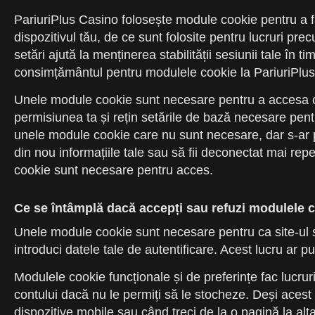
PariuriPlus Casino folosește module cookie pentru a fa
dispozitivul tău, de ce sunt folosite pentru lucruri prec
setări ajută la menținerea stabilității sesiunii tale î
consimțământul pentru modulele cookie la PariuriPlus po
Unele module cookie sunt necesare pentru a accesa co
permisiunea ta și rețin setările de bază necesare pentr
unele module cookie care nu sunt necesare, dar s-ar pu
din nou informațiile tale sau să fii deconectat mai repe
cookie sunt necesare pentru acces.
Ce se întâmplă dacă accepți sau refuzi modulele 
Unele module cookie sunt necesare pentru ca site-ul 
introduci datele tale de autentificare. Acest lucru ar p
Modulele cookie funcționale și de preferințe fac lucruril
contului dacă nu le permiți să le stocheze. Deși acest 
dispozitive mobile sau când treci de la o pagină la al