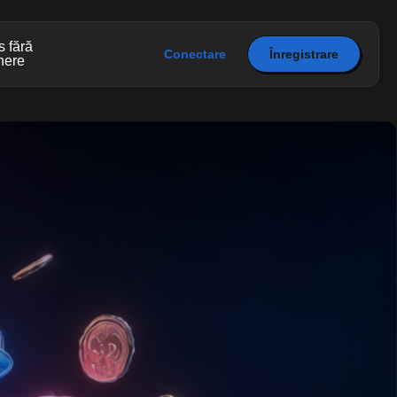
 fără
Conectare
Înregistrare
nere