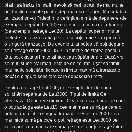
plătit, să întârzii și să fii nevoit să ceri lucruri de mai multe
ori. Limite normale pentru depuneri și retrageri: Majoritatea
utilizatorilor vor îndeplini o cerință minimă de depunere (de
exemplu, depune Leu10) și o cerință minimă de retragere
(de exemplu, retrage Leu20). La capătul superior, multe
metode limitează suma pe care o poți trimite sau primi într-
o singură tranzacție. De exemplu, ai putea să poți depune
sau retrage doar 3000 USD. În funcție de starea contului
tău, pot exista și limite zilnice sau săptămânale. Dacă vrei
să muți sume mai mari, este de obicei mai ușor să trimiți
mai multe solicitări, fiecare în limita maximă a tranzacției,
decât o singură solicitare care depășește limita.
Pentru a retrage Leu6000, de exemplu, trimite două
solicitări separate de Leu3000. Tipul de limită Ce
afectează: Depunere minimă: Cea mai mică sumă pe care
o poți adăuga este Leu10; cea mai mare sumă pe care o
poți adăuga într-o singură tranzacție este Leu2000; cea
mai mică sumă pe care o poți retrage este Leu3000 pe
solicitare; cea mai mare sumă pe care o poți retrage într-o