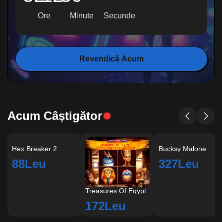
Ore
Minute
Secunde
Revendică Acum
Acum Câștigător
Hex Breaker 2
Treasures Of Egypt
Bucksy Malone
88Leu
172Leu
327Leu