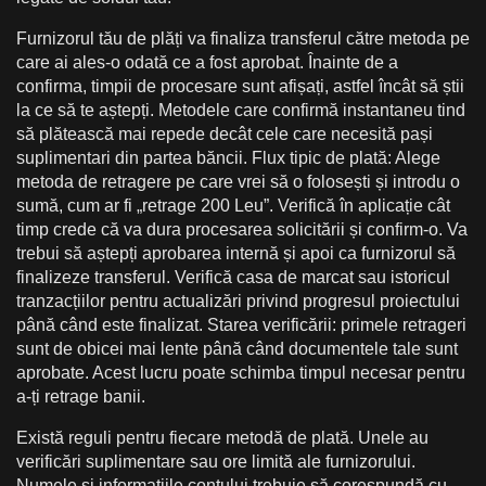
Furnizorul tău de plăți va finaliza transferul către metoda pe
care ai ales-o odată ce a fost aprobat. Înainte de a
confirma, timpii de procesare sunt afișați, astfel încât să știi
la ce să te aștepți. Metodele care confirmă instantaneu tind
să plătească mai repede decât cele care necesită pași
suplimentari din partea băncii. Flux tipic de plată: Alege
metoda de retragere pe care vrei să o folosești și introdu o
sumă, cum ar fi „retrage 200 Leu”. Verifică în aplicație cât
timp crede că va dura procesarea solicitării și confirm-o. Va
trebui să aștepți aprobarea internă și apoi ca furnizorul să
finalizeze transferul. Verifică casa de marcat sau istoricul
tranzacțiilor pentru actualizări privind progresul proiectului
până când este finalizat. Starea verificării: primele retrageri
sunt de obicei mai lente până când documentele tale sunt
aprobate. Acest lucru poate schimba timpul necesar pentru
a-ți retrage banii.
Există reguli pentru fiecare metodă de plată. Unele au
verificări suplimentare sau ore limită ale furnizorului.
Numele și informațiile contului trebuie să corespundă cu