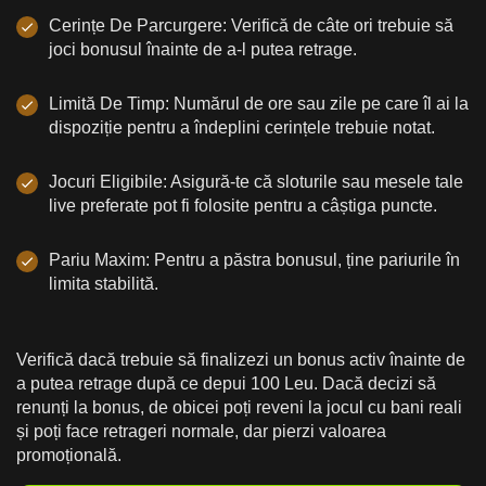
Cerințe De Parcurgere: Verifică de câte ori trebuie să
joci bonusul înainte de a-l putea retrage.
Limită De Timp: Numărul de ore sau zile pe care îl ai la
dispoziție pentru a îndeplini cerințele trebuie notat.
Jocuri Eligibile: Asigură-te că sloturile sau mesele tale
live preferate pot fi folosite pentru a câștiga puncte.
Pariu Maxim: Pentru a păstra bonusul, ține pariurile în
limita stabilită.
Verifică dacă trebuie să finalizezi un bonus activ înainte de
a putea retrage după ce depui 100 Leu. Dacă decizi să
renunți la bonus, de obicei poți reveni la jocul cu bani reali
și poți face retrageri normale, dar pierzi valoarea
promoțională.