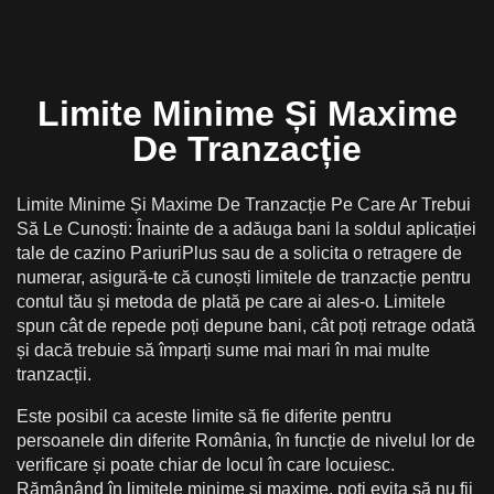
Limite Minime Și Maxime
De Tranzacție
Limite Minime Și Maxime De Tranzacție Pe Care Ar Trebui
Să Le Cunoști: Înainte de a adăuga bani la soldul aplicației
tale de cazino PariuriPlus sau de a solicita o retragere de
numerar, asigură-te că cunoști limitele de tranzacție pentru
contul tău și metoda de plată pe care ai ales-o. Limitele
spun cât de repede poți depune bani, cât poți retrage odată
și dacă trebuie să împarți sume mai mari în mai multe
tranzacții.
Este posibil ca aceste limite să fie diferite pentru
persoanele din diferite România, în funcție de nivelul lor de
verificare și poate chiar de locul în care locuiesc.
Rămânând în limitele minime și maxime, poți evita să nu fii