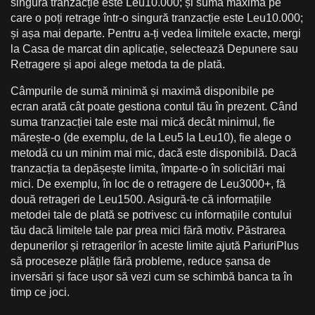
singură tranzacție este Leu10.000; și suma maximă pe
care o poți retrage într-o singură tranzacție este Leu10.000;
și așa mai departe. Pentru a-ți vedea limitele exacte, mergi
la Casa de marcat din aplicație, selectează Depunere sau
Retragere și apoi alege metoda ta de plată.
Câmpurile de sumă minimă și maximă disponibile pe
ecran arată cât poate gestiona contul tău în prezent. Când
suma tranzacției tale este mai mică decât minimul, fie
mărește-o (de exemplu, de la Leu5 la Leu10), fie alege o
metodă cu un minim mai mic, dacă este disponibilă. Dacă
tranzacția ta depășește limita, împarte-o în solicitări mai
mici. De exemplu, în loc de o retragere de Leu3000+, fă
două retrageri de Leu1500. Asigură-te că informațiile
metodei tale de plată se potrivesc cu informațiile contului
tău dacă limitele tale par prea mici fără motiv. Păstrarea
depunerilor și retragerilor în aceste limite ajută PariuriPlus
să proceseze plățile fără probleme, reduce șansa de
inversări și face ușor să vezi cum se schimbă banca ta în
timp ce joci.