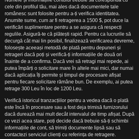
cele din profilul tău, mai ales dacă documentele tale
românesc sunt folosite pentru a-ți verifica identitatea.
Anumite sume, cum ar fi retragerea a 1500 $, pot duce la
verificări suplimentare pentru a se asigura că respecți
regulile. Asigură-te că plătești rapid. Pentru ca lucrurile să
decurgă cât mai lin posibil, finalizează verificarea devreme,
folosește aceeași metodă de plată pentru depuneri și
retrageri dacă poți și verifică-ți informațiile de două ori
înainte de a confirma. Dacă vrei să retragi mai repede, ai
putea împărți o solicitare mare în altele mai mici, dar numai
dacă aplicația îți permite și timpul de procesare afișat
pentru fiecare solicitare rămâne bun. De exemplu, ai putea
retrage 300 Leu în loc de 1200 Leu.
Verifică istoricul tranzacțiilor pentru a vedea dacă o plată
este încă în procesare sau a fost deja trimisă furnizorului
dacă durează mai mult decât intervalul de timp afișat. După
ce vezi acea stare, poți decide dacă trebuie să-ți schimbi
informațiile de cont, să trimiți documente lipsă sau să
contactezi serviciul clienți cu referința de retragere.