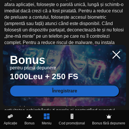
afara aplicației, folosește o parolă unică, lungă și schimb-o
imediat dacă crezi că a fost piratată. Pentru a reduce riscul
de preluare a contului, folosește accesul biometric
(amprentă sau față) atunci când este disponibil. Când
folosești un dispozitiv partajat, deconectează-te și nu folosi
„ține-mă minte” pe un telefon pe care nu îl controlezi
complet. Pentru a reduce riscul de malware, nu instala
fișiere APK care au fost modificate; instalează doar din
surse oficiale.
Bonus
Uneori, aplicația ar putea avea nevoie de verificare
pentru prima depunere
suplimentară pentru sarcini sensibile, cum ar fi schimbarea
1000Leu + 250 FS
informațiilor personale sau confirmarea unei plăți. Cu
această fricțiune suplimentară, poți fi sigur că doar titularul
Înregistrare
real al contului poate face modificări care au un impact
mare. Sfat: Dacă vezi activitate de conectare ciudată sau
tranzacții pe care nu le recunoști, oprește imediat toată
activitatea schimbându-ți parola și contactând suportul
înainte de a încerca să faci noi depuneri, cum ar fi Leu100
sau retrageri, cum ar fi Leu500. Concepută pentru a te
Aplicație
Bonus
Meniu
Cod promoțional
Bonus fără depunere