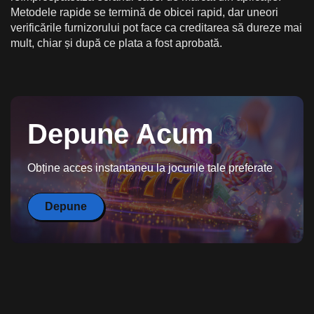
Metodele rapide se termină de obicei rapid, dar uneori
verificările furnizorului pot face ca creditarea să dureze mai
mult, chiar și după ce plata a fost aprobată.
Depune Acum
Obține acces instantaneu la jocurile tale preferate
Depune