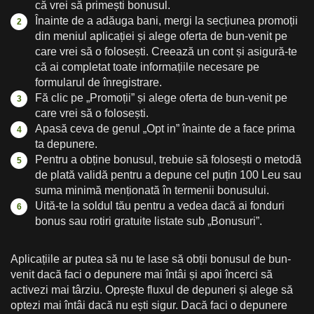
că vrei să primești bonusul.
Înainte de a adăuga bani, mergi la secțiunea promoții
din meniul aplicației și alege oferta de bun-venit pe
care vrei să o folosești. Creează un cont și asigură-te
că ai completat toate informațiile necesare pe
formularul de înregistrare.
Fă clic pe „Promoții” și alege oferta de bun-venit pe
care vrei să o folosești.
Apasă ceva de genul „Opt in” înainte de a face prima
ta depunere.
Pentru a obține bonusul, trebuie să folosești o metodă
de plată validă pentru a depune cel puțin 100 Leu sau
suma minimă menționată în termenii bonusului.
Uită-te la soldul tău pentru a vedea dacă ai fonduri
bonus sau rotiri gratuite listate sub „Bonusuri”.
Aplicațiile ar putea să nu te lase să obții bonusul de bun-
venit dacă faci o depunere mai întâi și apoi încerci să
activezi mai târziu. Oprește fluxul de depuneri și alege să
optezi mai întâi dacă nu ești sigur. Dacă faci o depunere