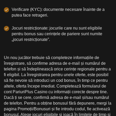
Verificare (KYC): documente necesare înainte de a
putea face retrageri.
Jocuri restricționate: jocurile care nu sunt eligibile
pentru bonus sau cerințele de pariere sunt numite
„jocuri restricționate”.
Un nou jucător trebuie să completeze informațiile de
înregistrare, să confirme adresa de e-mail și numărul de
telefon și să îndeplinească orice cerințe regionale pentru a
fi eligibil. La înregistrarea pentru unele oferte, este posibil
să fie nevoie să introduci un cod bonus, în timp ce pentru
altele, oferta începe imediat. Completează formularul de
cont PariuriPlus Casino cu informații corecte despre tine.
Dacă ți se cere, confirmă adresa de e-mail și/sau numărul
de telefon. Pentru a obține bonusul fără depunere, mergi la
pagina Promoții/Bonusuri și fie introdu codul, fie activează
bonusul. Alege jocuri eligibile și joacă în limitele de timp și