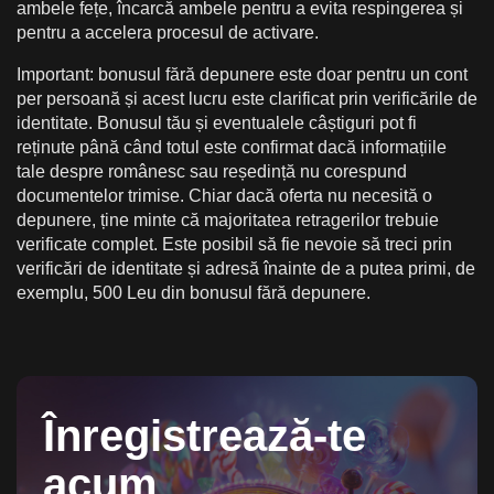
ambele fețe, încarcă ambele pentru a evita respingerea și
pentru a accelera procesul de activare.
Important: bonusul fără depunere este doar pentru un cont
per persoană și acest lucru este clarificat prin verificările de
identitate. Bonusul tău și eventualele câștiguri pot fi
reținute până când totul este confirmat dacă informațiile
tale despre românesc sau reședință nu corespund
documentelor trimise. Chiar dacă oferta nu necesită o
depunere, ține minte că majoritatea retragerilor trebuie
verificate complet. Este posibil să fie nevoie să treci prin
verificări de identitate și adresă înainte de a putea primi, de
exemplu, 500 Leu din bonusul fără depunere.
Înregistrează-te
acum