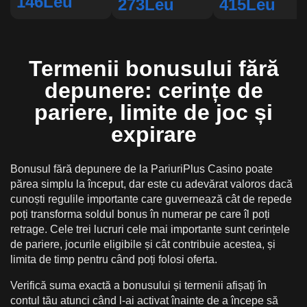
146Leu
273Leu
415Leu
Termenii bonusului fără
depunere: cerințe de
pariere, limite de joc și
expirare
Bonusul fără depunere de la PariuriPlus Casino poate
părea simplu la început, dar este cu adevărat valoros dacă
cunoști regulile importante care guvernează cât de repede
poți transforma soldul bonus în numerar pe care îl poți
retrage. Cele trei lucruri cele mai importante sunt cerințele
de pariere, jocurile eligibile și cât contribuie acestea, și
limita de timp pentru când poți folosi oferta.
Verifică suma exactă a bonusului și termenii afișați în
contul tău atunci când l-ai activat înainte de a începe să