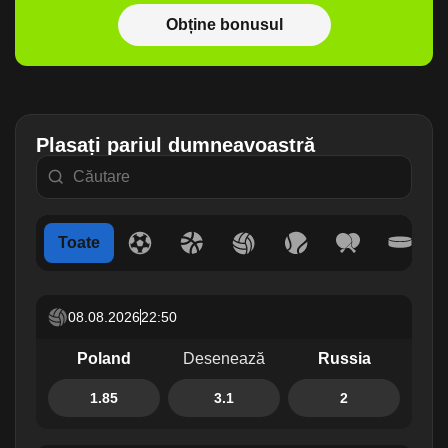
Obține bonusul
Plasați pariul dumneavoastră
Toate
08.08.2026
22:50
Poland
Desenează
Russia
1.85
3.1
2