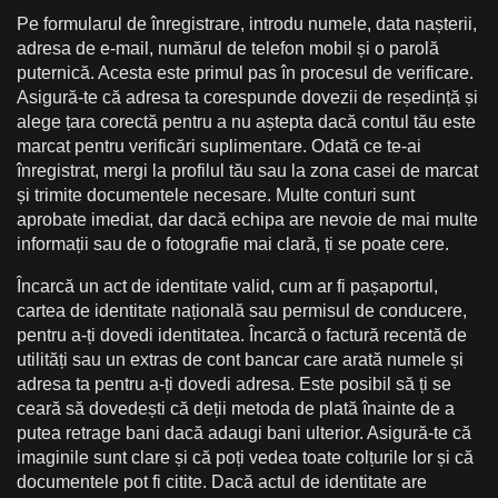
Pe formularul de înregistrare, introdu numele, data nașterii,
adresa de e-mail, numărul de telefon mobil și o parolă
puternică. Acesta este primul pas în procesul de verificare.
Asigură-te că adresa ta corespunde dovezii de reședință și
alege țara corectă pentru a nu aștepta dacă contul tău este
marcat pentru verificări suplimentare. Odată ce te-ai
înregistrat, mergi la profilul tău sau la zona casei de marcat
și trimite documentele necesare. Multe conturi sunt
aprobate imediat, dar dacă echipa are nevoie de mai multe
informații sau de o fotografie mai clară, ți se poate cere.
Încarcă un act de identitate valid, cum ar fi pașaportul,
cartea de identitate națională sau permisul de conducere,
pentru a-ți dovedi identitatea. Încarcă o factură recentă de
utilități sau un extras de cont bancar care arată numele și
adresa ta pentru a-ți dovedi adresa. Este posibil să ți se
ceară să dovedești că deții metoda de plată înainte de a
putea retrage bani dacă adaugi bani ulterior. Asigură-te că
imaginile sunt clare și că poți vedea toate colțurile lor și că
documentele pot fi citite. Dacă actul de identitate are