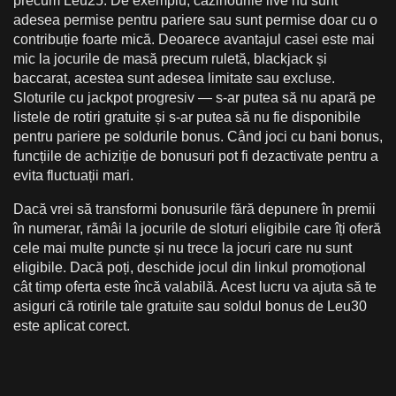
precum Leu25. De exemplu, cazinourile live nu sunt
adesea permise pentru pariere sau sunt permise doar cu o
contribuție foarte mică. Deoarece avantajul casei este mai
mic la jocurile de masă precum ruletă, blackjack și
baccarat, acestea sunt adesea limitate sau excluse.
Sloturile cu jackpot progresiv — s-ar putea să nu apară pe
listele de rotiri gratuite și s-ar putea să nu fie disponibile
pentru pariere pe soldurile bonus. Când joci cu bani bonus,
funcțiile de achiziție de bonusuri pot fi dezactivate pentru a
evita fluctuații mari.
Dacă vrei să transformi bonusurile fără depunere în premii
în numerar, rămâi la jocurile de sloturi eligibile care îți oferă
cele mai multe puncte și nu trece la jocuri care nu sunt
eligibile. Dacă poți, deschide jocul din linkul promoțional
cât timp oferta este încă valabilă. Acest lucru va ajuta să te
asiguri că rotirile tale gratuite sau soldul bonus de Leu30
este aplicat corect.