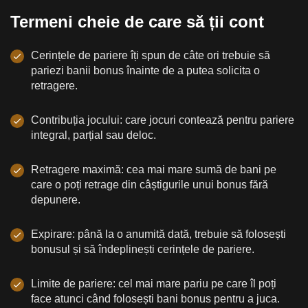
Termeni cheie de care să ții cont
Cerințele de pariere îți spun de câte ori trebuie să
pariezi banii bonus înainte de a putea solicita o
retragere.
Contribuția jocului: care jocuri contează pentru pariere
integral, parțial sau deloc.
Retragere maximă: cea mai mare sumă de bani pe
care o poți retrage din câștigurile unui bonus fără
depunere.
Expirare: până la o anumită dată, trebuie să folosești
bonusul și să îndeplinești cerințele de pariere.
Limite de pariere: cel mai mare pariu pe care îl poți
face atunci când folosești bani bonus pentru a juca.