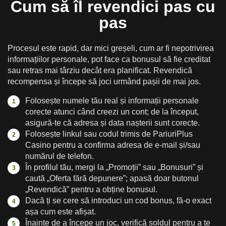
Cum să îl revendici pas cu
pas
Procesul este rapid, dar mici greșeli, cum ar fi nepotrivirea
informațiilor personale, pot face ca bonusul să fie creditat
sau retras mai târziu decât era planificat. Revendică
recompensa și începe să joci urmând pașii de mai jos.
Folosește numele tău real și informații personale
corecte atunci când creezi un cont; de la început,
asigură-te că adresa și data nașterii sunt corecte.
Folosește linkul sau codul trimis de PariuriPlus
Casino pentru a confirma adresa de e-mail și/sau
numărul de telefon.
În profilul tău, mergi la „Promoții” sau „Bonusuri” și
caută „Oferta fără depunere”; apasă doar butonul
„Revendică” pentru a obține bonusul.
Dacă ți se cere să introduci un cod bonus, fă-o exact
așa cum este afișat.
Înainte de a începe un joc, verifică soldul pentru a te