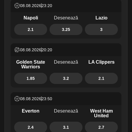
08.08.2026
23:20
Napoli
Desenează
Lazio
2.1
3.25
3
08.08.2026
20:20
Golden State
Desenează
LA Clippers
Warriors
1.85
3.2
2.1
08.08.2026
23:50
Everton
Desenează
West Ham
United
2.4
3.1
2.7