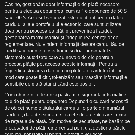
Casino, gestionăm doar informațiile de plată necesare
pentru a efectua depunerea, cum ar fi o depunere de 50 $
sau 100 $. Accesul securizat este menținut pentru datele
cardului și ale portofelului electronic, care sunt utilizate
doar pentru procesarea plăților, prevenirea fraudei,
gestionarea rambursărilor și îndeplinirea cerințelor de
reglementare. Nu vindem informații despre cardul tău de
credit sau portofelul electronic și doar personalul și
sistemele autorizate care au nevoie de ele pentru a
procesa plățile pot accesa aceste informații. Pentru a
împiedica stocarea datelor complete ale cardului într-un
mod care poate fi citit, tokenizăm sau mascăm informațiile
sensibile de plată atunci când este posibil.
Cum obținem, utilizăm și păstrăm în siguranță informațiile
tale de plată pentru depunere Depunerile cu card necesită
de obicei numele titularului cardului, o parte din numărul
cardului, data de expirare și datele de autentificare trimise
de rețeaua de plată. Din motive de securitate, ne bazăm pe
procesatori de plăți reglementați pentru a gestiona părțile
cele mai sensibile și pentru a efectua verificări