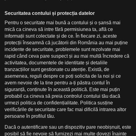
Securitatea contului și protecția datelor
Pentru o securitate mai bună a contului și o șansă mai
mică ca cineva să intre fără permisiunea ta, află ce
informații sunt colectate și de ce. În fiecare zi, aceste
protecții înseamnă că jucătorii din România au mai puține
incidente de securitate, problemele sunt rezolvate mai
rapid când ceva pare suspect și au mai multă încredere că
activitatea, documentele de identitate și detaliile
tranzacțiilor sunt gestionate cu atenție. Există, de
asemenea, reguli despre ce poți solicita de la noi și ce
avem nevoie de la tine pentru a-ți păstra contul în
siguranță, conținute în această politică. Este mai puțin
probabil ca cineva să preia controlul contului tău dacă
urmezi politica de confidențialitate. Politica susține
verificările de securitate care fac mai dificilă intrarea altor
persoane în profilul tău.
Dacă o autentificare sau un dispozitiv pare neobișnuit, este
posibil să fie nevoie să furnizezi mai multe dovezi înainte