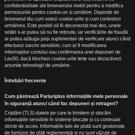
confidențialitate ale browserului mobil pentru a modifica
permisiunile pentru cookie-uri și urmărire. Depinde de
browserul tău cum setezi cookie-urile și cum controlezi
urmărirea. Este posibil să fii deconectat mai des, unele
setări s-ar putea să nu fie reținute, iar verificările de fraudă
ar putea adăuga pași suplimentari de verificare atunci când
efectuezi sarcini sensibile, cum ar fi modificarea
informațiilor contului sau confirmarea unei depuneri de
Leu50, dacă blochezi cookie-urile terțe sau dezactivezi
anumite tehnologii de urmărire.
Întrebări frecvente
Cum păstrează Pariuriplus informațiile mele personale
în siguranță atunci când fac depuneri și retrageri?
Criptăm (TLS) datele pe care le trimitem și stocăm
informațiile sensibile în sisteme blocate și cu controale
stricte de acces. Informațiile tale de plată sunt gestionate
de furnizori de plăți reglementați și nu sunt văzute de