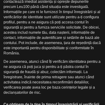
contactează imediat asistența și oprește depunerile
precum Leu100 până când situația este investigată.
Informațiile pe care ni le furnizezi în timpul înregistrării și al
verificărilor de identitate sunt utilizate pentru a-ți configura
profilul, pentru a ne asigura că poți accesa contul în
siguranță și pentru a furniza serviciile solicitate. De obicei,
acestea includ numele tău, data nașterii, informațiile de
contact, informațiile de autentificare și setările de bază ale
contului. Pot include, de asemenea, țara de reședință dacă
este importantă pentru disponibilitate și conformitate în
România.
De asemenea, atunci când îți verificăm identitatea pentru a
ne asigura că poți juca și pentru a-ți păstra contul în
siguranță de fraudă și abuz, colectăm informații. La
înregistrare, înainte de prima retragere sau atunci când
activitatea indică necesitatea reconfirmării detaliilor,
verificarea poate avea loc pe baza cerințelor legale și a
declanșatorilor de risc.
Ce obținem de la tine în timpul înregistrării și verificării