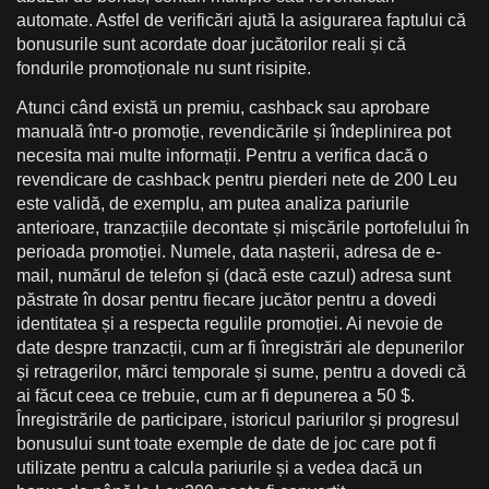
automate. Astfel de verificări ajută la asigurarea faptului că
bonusurile sunt acordate doar jucătorilor reali și că
fondurile promoționale nu sunt risipite.
Atunci când există un premiu, cashback sau aprobare
manuală într-o promoție, revendicările și îndeplinirea pot
necesita mai multe informații. Pentru a verifica dacă o
revendicare de cashback pentru pierderi nete de 200 Leu
este validă, de exemplu, am putea analiza pariurile
anterioare, tranzacțiile decontate și mișcările portofelului în
perioada promoției. Numele, data nașterii, adresa de e-
mail, numărul de telefon și (dacă este cazul) adresa sunt
păstrate în dosar pentru fiecare jucător pentru a dovedi
identitatea și a respecta regulile promoției. Ai nevoie de
date despre tranzacții, cum ar fi înregistrări ale depunerilor
și retragerilor, mărci temporale și sume, pentru a dovedi că
ai făcut ceea ce trebuie, cum ar fi depunerea a 50 $.
Înregistrările de participare, istoricul pariurilor și progresul
bonusului sunt toate exemple de date de joc care pot fi
utilizate pentru a calcula pariurile și a vedea dacă un