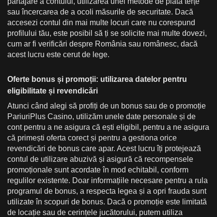
partajare a contului, utilizarea unei metode de plată terțe
sau încercarea de a ocoli măsurile de securitate. Dacă
accesezi contul din mai multe locuri care nu corespund
profilului tău, este posibil să ți se solicite mai multe dovezi,
cum ar fi verificări despre România sau românesc, dacă
acest lucru este cerut de lege.
Oferte bonus și promoții: utilizarea datelor pentru
eligibilitate și revendicări
Atunci când alegi să profiți de un bonus sau de o promoție
PariuriPlus Casino, utilizăm unele date personale și de
cont pentru a ne asigura că ești eligibil, pentru a ne asigura
că primești oferta corect și pentru a gestiona orice
revendicări de bonus care apar. Acest lucru îți protejează
contul de utilizare abuzivă și asigură că recompensele
promoționale sunt acordate în mod echitabil, conform
regulilor existente. Doar informațiile necesare pentru a rula
programul de bonus, a respecta legea și a opri frauda sunt
utilizate în scopuri de bonus. Dacă o promoție este limitată
de locație sau de cerințele jucătorului, putem utiliza