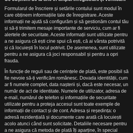
Formularul de înscriere și setările contului sunt modul în
care obținem informațiile tale de înregistrare. Aceste
informații ne ajută să configurăm și să gestionăm contul tău
și să-ți trimitem mesaje importante de serviciu, cum ar fi
alertele de securitate. Aceste informații sunt utilizate pentru
a ne asigura că ești cine spui că ești, că ai vârsta potrivită
și că locuiești în locul potrivit. De asemenea, sunt utilizate
pentru a ne asigura că joci responsabil și pentru a opri
frauda.
În funcție de reguli sau de cerințele de plată, este posibil să
fie nevoie să-ți verificăm românesc. Dovada identității, cum
ar fi numele complet, data nașterii și, dacă este necesar, un
număr de act de identitate. Numele de utilizator, adresa de
e-mail, numărul de telefon și informațiile de securitate
utilizate pentru a proteja accesul sunt toate exemple de
informații de contact și de cont. Adresa și reședința: o
adresă rezidențială și documente care arată că locuiești
acolo atunci când sunt solicitate. Detaliile necesare pentru
a ne asigura că metoda de plată îți aparține, în special