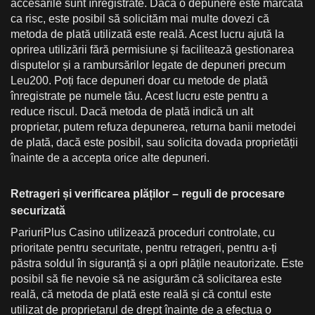
accesările sunt înregistrate. Dacă o depunere este marcată
ca risc, este posibil să solicităm mai multe dovezi că
metoda de plată utilizată este reală. Acest lucru ajută la
oprirea utilizării fără permisiune și facilitează gestionarea
disputelor și a rambursărilor legate de depuneri precum
Leu200. Poți face depuneri doar cu metode de plată
înregistrate pe numele tău. Acest lucru este pentru a
reduce riscul. Dacă metoda de plată indică un alt
proprietar, putem refuza depunerea, returna banii metodei
de plată, dacă este posibil, sau solicita dovada proprietății
înainte de a accepta orice alte depuneri.
Retrageri și verificarea plăților – reguli de procesare
securizată
PariuriPlus Casino utilizează proceduri controlate, cu
prioritate pentru securitate, pentru retrageri, pentru a-ți
păstra soldul în siguranță și a opri plățile neautorizate. Este
posibil să fie nevoie să ne asigurăm că solicitarea este
reală, că metoda de plată este reală și că contul este
utilizat de proprietarul de drept înainte de a efectua o