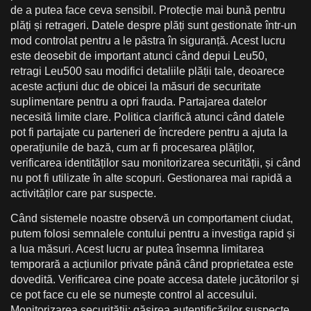
de a putea face ceva sensibil. Protecție mai bună pentru
plăți și retrageri. Datele despre plăți sunt gestionate într-un
mod controlat pentru a le păstra în siguranță. Acest lucru
este deosebit de important atunci când depui Leu50,
retragi Leu500 sau modifici detaliile plății tale, deoarece
aceste acțiuni duc de obicei la măsuri de securitate
suplimentare pentru a opri frauda. Partajarea datelor
necesită limite clare. Politica clarifică atunci când datele
pot fi partajate cu parteneri de încredere pentru a ajuta la
operațiunile de bază, cum ar fi procesarea plăților,
verificarea identităților sau monitorizarea securității, și când
nu pot fi utilizate în alte scopuri. Gestionarea mai rapidă a
activităților care par suspecte.
Când sistemele noastre observă un comportament ciudat,
putem folosi semnalele contului pentru a investiga rapid și
a lua măsuri. Acest lucru ar putea însemna limitarea
temporară a acțiunilor private până când proprietatea este
dovedită. Verificarea cine poate accesa datele jucătorilor și
ce pot face cu ele se numește control al accesului.
Monitorizarea securității: găsirea autentificărilor suspecte,