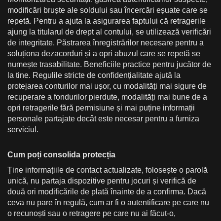
modificări bruște ale soldului sau încercări eșuate care se
repetă. Pentru a ajuta la asigurarea faptului că retragerile
ajung la titularul de drept al contului, se utilizează verificări
de integritate. Păstrarea înregistrărilor necesare pentru a
soluționa dezacorduri și a opri abuzul care se repetă se
numește trasabilitate. Beneficiile practice pentru jucător de
la tine. Regulile stricte de confidențialitate ajută la
protejarea conturilor mai ușor, cu modalități mai sigure de
recuperare a fondurilor pierdute, modalități mai bune de a
opri retragerile fără permisiune și mai puține informații
personale partajate decât este necesar pentru a furniza
serviciul.
Cum poți consolida protecția
Ține informațiile de contact actualizate, folosește o parolă
unică, nu partaja dispozitive pentru jocuri și verifică de
două ori modificările de plată înainte de a confirma. Dacă
ceva nu pare în regulă, cum ar fi o autentificare pe care nu
o recunoști sau o retragere pe care nu ai făcut-o,