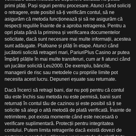
primi plăți. Pași siguri pentru procesare. Atunci când soliciți
o retragere, este posibil să-ți verificăm contul, să ne
asigurăm că metoda funcționează și să ne asigurăm că
respecți regulile înainte de a aproba retragerea. Pentru a
opri plata până la primirea și verificarea documentelor
solicitate, dacă sunt necesare mai multe informații, acestea
sunt adăugate. Plafoane și plăți în etape. Atunci când
jucătorii solicită retrageri mari, PariuriPlus Casino ar putea
împărți plățile în mai multe transferuri, cum ar fi atunci când
un jucător solicită Leu2000. De exemplu, băncile,
managerii de risc sau metodele cu propriile limite pot
necesita acest lucru. Depuneri eșuate sau returnate.
Dacă încerci să retragi bani, dar nu poți pentru că contul
tău este închis sau metoda nu este permisă, banii sunt
returnați în contul tău de cazinou și este posibil să ți se
solicite să alegi o altă metodă de plată verificată. Înainte de
retrimitere, pot exista momente când este necesară o
verificare suplimentară. Protecții pentru integritatea
contului. Putem limita retragerile dacă există dovezi de