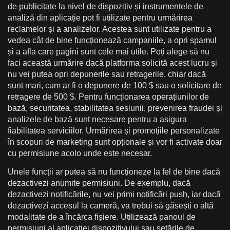
de publicitate la nivel de dispozitiv și instrumentele de
analiză din aplicație pot fi utilizate pentru urmărirea
reclamelor și a analizelor. Acestea sunt utilizate pentru a
vedea cât de bine funcționează campaniile, a opri spamul
și a afla care pagini sunt cele mai utile. Poți alege să nu
faci această urmărire dacă platforma solicită acest lucru și
nu vei putea opri depunerile sau retragerile, chiar dacă
sunt mari, cum ar fi o depunere de 100 $ sau o solicitare de
retragere de 500 $. Pentru funcționarea operațiunilor de
bază, securitatea, stabilitatea sesiunii, prevenirea fraudei și
analizele de bază sunt necesare pentru a asigura
fiabilitatea serviciilor. Urmărirea și promoțiile personalizate
în scopuri de marketing sunt opționale și vor fi activate doar
cu permisiune acolo unde este necesar.
Unele funcții ar putea să nu funcționeze la fel de bine dacă
dezactivezi anumite permisiuni. De exemplu, dacă
dezactivezi notificările, nu vei primi notificări push, iar dacă
dezactivezi accesul la cameră, va trebui să găsești o altă
modalitate de a încărca fișiere. Utilizează panoul de
permisiuni al aplicației dispozitivului sau setările de