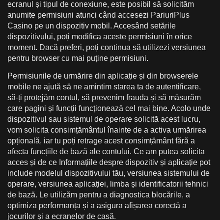
ecranul și tipul de conexiune, este posibil să solicităm
anumite permisiuni atunci când accesezi PariuriPlus
Casino pe un dispozitiv mobil. Accesând setările
dispozitivului, poți modifica aceste permisiuni în orice
moment. Dacă preferi, poți continua să utilizezi versiunea
pentru browser cu mai puține permisiuni.
Permisiunile de urmărire din aplicație și din browserele
mobile ne ajută să ne amintim starea ta de autentificare,
să-ți protejăm contul, să prevenim frauda și să măsurăm
care pagini și funcții funcționează cel mai bine. Acolo unde
dispozitivul sau sistemul de operare solicită acest lucru,
vom solicita consimțământul înainte de a activa urmărirea
opțională, iar tu poți retrage acest consimțământ fără a
afecta funcțiile de bază ale contului. Ce am putea solicita
acces și de ce Informațiile despre dispozitiv și aplicație pot
include modelul dispozitivului tău, versiunea sistemului de
operare, versiunea aplicației, limba și identificatorii tehnici
de bază. Le utilizăm pentru a diagnostica blocările, a
optimiza performanța și a asigura afișarea corectă a
jocurilor și a ecranelor de casă.