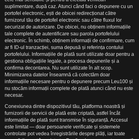
suplimentare, după caz. Atunci când faci o depunere cu un
portofel electronic, ești de obicei redirecționat către
furnizorul tău de portofel electronic sau către fluxul lor
securizat de autorizare. De obicei, nu obținem informațiile
tale complete de autentificare sau parola portofelului
electronic. În schimb, obținem informații de confirmare, cum
ar fi ID-ul tranzacției, suma depusă și referința contului
portofelului. Informațiile de plată sunt utilizate doar pentru a
gestiona obligațiile legale, a procesa depunerile și a
confirma decontarea. Nu sunt utilizate în alt scop.
Minimizarea datelor înseamnă că colectăm doar
informațiile necesare pentru o depunere precum Leu100 și
nu stocăm informații complete de plată atunci când nu este
necesar.
Conexiunea dintre dispozitivul tău, platforma noastră și
furnizorii de servicii de plată este criptată, astfel încât
informațiile de plată sunt transmise în siguranță. Accesul
este limitat — doar persoanele verificate și sistemele
controlate pot vedea înregistrările despre plăți, iar toate