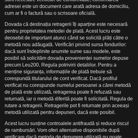
adresei este un document care arată adresa de domiciliu,
cum ar fi o factură sau o scrisoare oficială.
Dovada că destinația retragerii îți aparține este necesară
pentru proprietatea metodei de plată. Acest lucru este
deosebit de important atunci când se solicită plăți către o
metodă nou adăugată. Verificări privind sursa fondurilor:
dacă sunt îndeplinite anumite sume sau modele, este
posibil să solicităm dovada provenienței sumelor depuse
precum Leu200. Regula potrivirii detaliilor. Pentru a
menține siguranța, informațiile de plată trebuie să
corespundă titularului de cont verificat. Dacă profilul
verificat nu corespunde numelui persoanei a cărei metodă
de plată este utilizată, retragerea poate fi refuzată sau
returnată, iar o metodă diferită poate fi solicitată. Regula de
rutare a retragerii. Retragerile pot fi returnate prin aceeași
metodă utilizată pentru depuneri, dacă este posibil.
Acest lucru susține controalele antifraudă și reduce riscul
de rambursări. Vom oferi alternative disponibile după
verificare dacă metoda de depunere utilizată nu poate