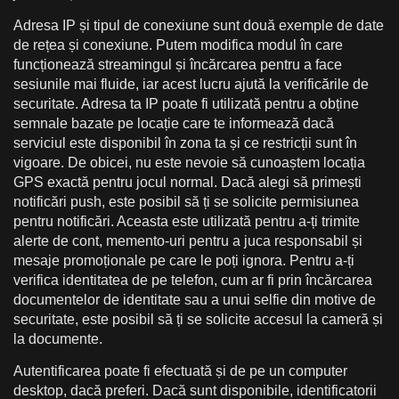
Adresa IP și tipul de conexiune sunt două exemple de date
de rețea și conexiune. Putem modifica modul în care
funcționează streamingul și încărcarea pentru a face
sesiunile mai fluide, iar acest lucru ajută la verificările de
securitate. Adresa ta IP poate fi utilizată pentru a obține
semnale bazate pe locație care te informează dacă
serviciul este disponibil în zona ta și ce restricții sunt în
vigoare. De obicei, nu este nevoie să cunoaștem locația
GPS exactă pentru jocul normal. Dacă alegi să primești
notificări push, este posibil să ți se solicite permisiunea
pentru notificări. Aceasta este utilizată pentru a-ți trimite
alerte de cont, memento-uri pentru a juca responsabil și
mesaje promoționale pe care le poți ignora. Pentru a-ți
verifica identitatea de pe telefon, cum ar fi prin încărcarea
documentelor de identitate sau a unui selfie din motive de
securitate, este posibil să ți se solicite accesul la cameră și
la documente.
Autentificarea poate fi efectuată și de pe un computer
desktop, dacă preferi. Dacă sunt disponibile, identificatorii