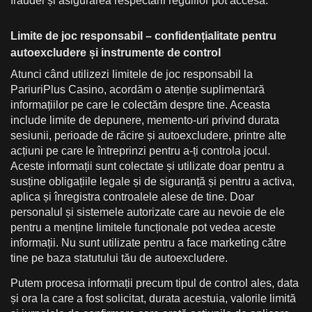
fraudei și asigurarea respectării regulilor pot accesa.
Limite de joc responsabil – confidențialitate pentru
autoexcludere și instrumente de control
Atunci când utilizezi limitele de joc responsabil la
PariuriPlus Casino, acordăm o atenție suplimentară
informațiilor pe care le colectăm despre tine. Aceasta
include limite de depunere, memento-uri privind durata
sesiunii, perioade de răcire și autoexcludere, printre alte
acțiuni pe care le întreprinzi pentru a-ți controla jocul.
Aceste informații sunt colectate și utilizate doar pentru a
susține obligațiile legale și de siguranță și pentru a activa,
aplica și înregistra controalele alese de tine. Doar
personalul și sistemele autorizate care au nevoie de ele
pentru a menține limitele funcționale pot vedea aceste
informații. Nu sunt utilizate pentru a face marketing către
tine pe baza statutului tău de autoexcludere.
Putem procesa informații precum tipul de control ales, data
și ora la care a fost solicitat, durata acestuia, valorile limită