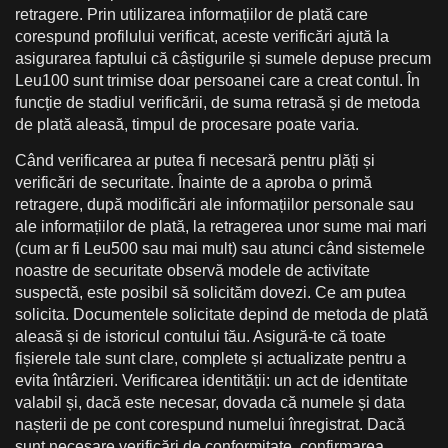
retragere. Prin utilizarea informațiilor de plată care
corespund profilului verificat, aceste verificări ajută la
asigurarea faptului că câștigurile și sumele depuse precum
Leu100 sunt trimise doar persoanei care a creat contul. În
funcție de stadiul verificării, de suma retrasă și de metoda
de plată aleasă, timpul de procesare poate varia.
Când verificarea ar putea fi necesară pentru plăți și
verificări de securitate. Înainte de a aproba o primă
retragere, după modificări ale informațiilor personale sau
ale informațiilor de plată, la retragerea unor sume mai mari
(cum ar fi Leu500 sau mai mult) sau atunci când sistemele
noastre de securitate observă modele de activitate
suspectă, este posibil să solicităm dovezi. Ce am putea
solicita. Documentele solicitate depind de metoda de plată
aleasă și de istoricul contului tău. Asigură-te că toate
fișierele tale sunt clare, complete și actualizate pentru a
evita întârzieri. Verificarea identității: un act de identitate
valabil și, dacă este necesar, dovada că numele și data
nașterii de pe cont corespund numelui înregistrat. Dacă
sunt necesare verificări de conformitate, confirmarea