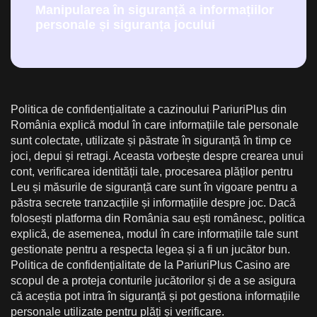
Manipularea în siguranță a informațiilor
personale și siguranța jocului
Politica de confidențialitate a cazinoului PariuriPlus din
România explică modul în care informațiile tale personale
sunt colectate, utilizate și păstrate în siguranță în timp ce
joci, depui și retragi. Aceasta vorbește despre crearea unui
cont, verificarea identității tale, procesarea plăților pentru
Leu și măsurile de siguranță care sunt în vigoare pentru a
păstra secrete tranzacțiile și informațiile despre joc. Dacă
folosești platforma din România sau ești românesc, politica
explică, de asemenea, modul în care informațiile tale sunt
gestionate pentru a respecta legea și a fi un jucător bun.
Politica de confidențialitate de la PariuriPlus Casino are
scopul de a proteja conturile jucătorilor și de a se asigura
că aceștia pot intra în siguranță și pot gestiona informațiile
personale utilizate pentru plăți și verificare.