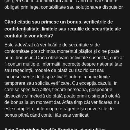
ștergem sau le anonimizăm atunci când nu mai suntem
obligați prin lege, contabilitate sau soluționarea disputelor.
Când câștig sau primesc un bonus, verificările de
confidențialitate, limitele sau regulile de securitate ale
contului le vor afecta?
Este adevărat că verificările de securitate și de
conformitate pot schimba momentul plăților și cine poate
primi bonusuri. Dacă observăm activitate suspectă, cum ar
fi conturi multiple, informații incorecte despre naționalitate
sau reședință, modele de plată cu risc ridicat sau
inconsecvențe de dispozitiv/IP, putem impune limite
temporare sau solicita verificare. Cu excepția cazului în
care se specifică altfel, fiecare persoană, gospodărie,
dispozitiv și metodă de plată poate primi o singură ofertă
de bonus la un moment dat. Atâta timp cât verificarea nu
este completă, putem opri retragerile și conversiile de
bonus până când contul tău este verificat.
Este Pariuriplus legal în România, și pot utiliza