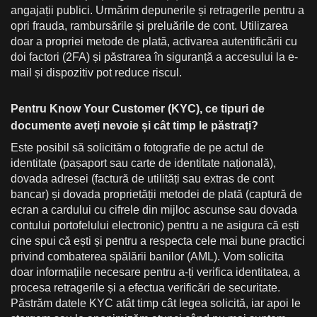
angajații publici. Urmărim depunerile și retragerile pentru a
opri frauda, rambursările și preluările de cont. Utilizarea
doar a propriei metode de plată, activarea autentificării cu
doi factori (2FA) și păstrarea în siguranță a accesului la e-
mail și dispozitiv pot reduce riscul.
Pentru Know Your Customer (KYC), ce tipuri de
documente aveți nevoie și cât timp le păstrați?
Este posibil să solicităm o fotografie de pe actul de
identitate (pașaport sau carte de identitate națională),
dovada adresei (factură de utilități sau extras de cont
bancar) și dovada proprietății metodei de plată (captură de
ecran a cardului cu cifrele din mijloc ascunse sau dovada
contului portofelului electronic) pentru a ne asigura că ești
cine spui că ești și pentru a respecta cele mai bune practici
privind combaterea spălării banilor (AML). Vom solicita
doar informațiile necesare pentru a-ți verifica identitatea, a
procesa retragerile și a efectua verificări de securitate.
Păstrăm datele KYC atât timp cât legea solicită, iar apoi le