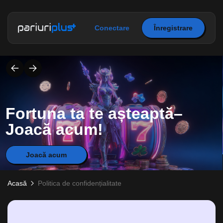
Conectare
Înregistrare
Fortuna ta te așteaptă–
Joacă acum!
Joacă acum
Acasă
Politica de confidențialitate