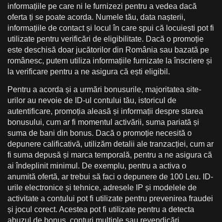
informațiile pe care ni le furnizezi pentru a vedea dacă
oferta ți se poate acorda. Numele tău, data nașterii,
informațiile de contact și locul în care spui că locuiești pot fi
utilizate pentru verificări de eligibilitate. Dacă o promoție
este deschisă doar jucătorilor din România sau bazată pe
românesc, putem utiliza informațiile furnizate la înscriere și
la verificare pentru a ne asigura că ești eligibil.
Pentru a acorda și a urmări bonusurile, majoritatea site-
urilor au nevoie de ID-ul contului tău, istoricul de
autentificare, promoția aleasă și informații despre starea
bonusului, cum ar fi momentul activării, suma pariată și
suma de bani din bonus. Dacă o promoție necesită o
depunere calificativă, utilizăm detalii ale tranzacției, cum ar
fi suma depusă și marca temporală, pentru a ne asigura că
ai îndeplinit minimul. De exemplu, pentru a activa o
anumită ofertă, ar trebui să faci o depunere de 100 Leu. ID-
urile electronice și tehnice, adresele IP și modelele de
activitate a contului pot fi utilizate pentru prevenirea fraudei
și jocul corect. Acestea pot fi utilizate pentru a detecta
abuzul de bonus, conturi multiple sau revendicări