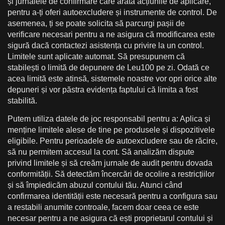
și jurnalele de confirmare care arată acțiunile de aplicare,
pentru a-ți oferi autoexcludere și instrumente de control. De
asemenea, ți se poate solicita să parcurgi pașii de
verificare necesari pentru a ne asigura că modificarea este
sigură dacă contactezi asistența cu privire la un control.
Limitele sunt aplicate automat. Să presupunem că
stabilești o limită de depunere de Leu100 pe zi. Odată ce
acea limită este atinsă, sistemele noastre vor opri orice alte
depuneri și vor păstra evidența faptului că limita a fost
stabilită.
Putem utiliza datele de joc responsabil pentru a: Aplica și
menține limitele alese de tine pe produsele și dispozitivele
eligibile. Pentru perioadele de autoexcludere sau de răcire,
să nu permitem accesul la cont. Să analizăm dispute
privind limitele și să creăm jurnale de audit pentru dovada
conformității. Să detectăm încercări de ocolire a restricțiilor
și să împiedicăm abuzul contului tău. Atunci când
confirmarea identității este necesară pentru a configura sau
a restabili anumite controale, facem doar ceea ce este
necesar pentru a ne asigura că ești proprietarul contului și