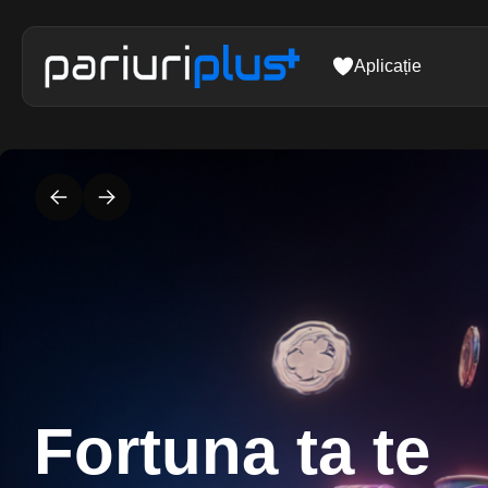
Aplicație
Fortuna ta te