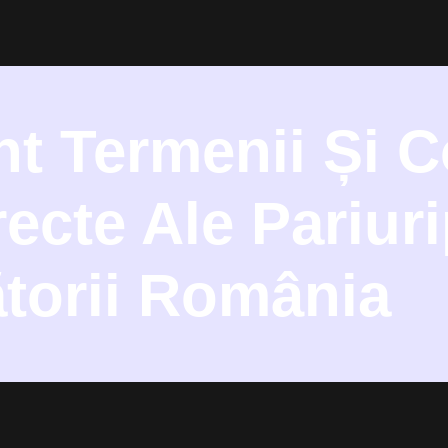
t Termenii Și Co
recte Ale Pariur
torii România