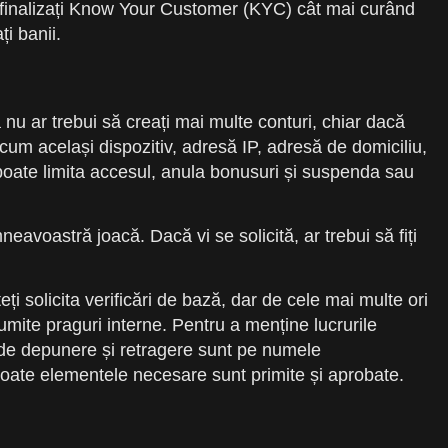
să finalizați Know Your Customer (KYC) cât mai curând
ți banii.
nu ar trebui să creați mai multe conturi, chiar dacă
 precum același dispozitiv, adresă IP, adresă de domiciliu,
 poate limita accesul, anula bonusuri și suspenda sau
avoastră joacă. Dacă vi se solicită, ar trebui să fiți
i solicita verificări de bază, dar de cele mai multe ori
numite praguri interne. Pentru a menține lucrurile
le de depunere și retragere sunt pe numele
toate elementele necesare sunt primite și aprobate.