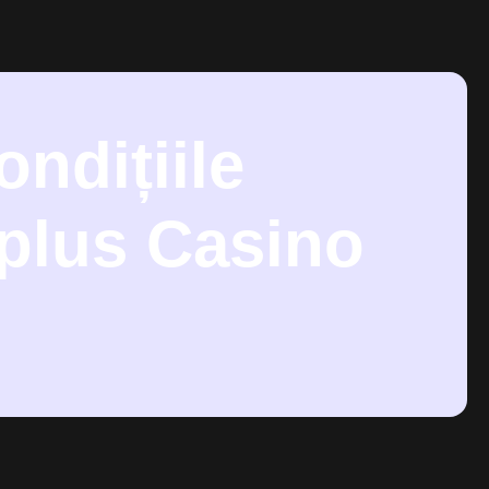
ndițiile
iplus Casino