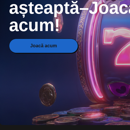
așteaptă–Joac
acum!
Joacă acum